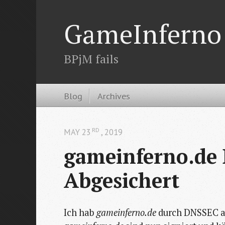
GameInferno
BPjM fails
Blog
Archives
RD
MAY 23
, 2019
gameinferno.de
Abgesichert
Ich hab
gameinferno.de
durch DNSSEC ab