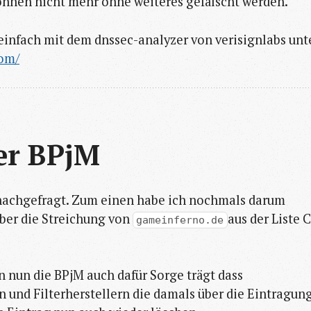
önnen nicht mehr ohne weiteres gefälscht werden.
einfach mit dem dnssec-analyzer von verisignlabs unt
com/
er BPjM
 nachgefragt. Zum einen habe ich nochmals darum
ber die Streichung von
aus der Liste C
gameinferno.de
 nun die BPjM auch dafür Sorge trägt dass
und Filterherstellern die damals über die Eintragun