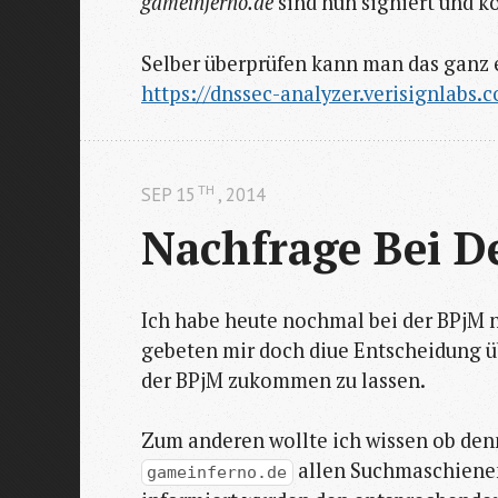
gameinferno.de
sind nun signiert und k
Selber überprüfen kann man das ganz 
https://dnssec-analyzer.verisignlabs.
TH
SEP 15
, 2014
Nachfrage Bei D
Ich habe heute nochmal bei der BPjM
gebeten mir doch diue Entscheidung ü
der BPjM zukommen zu lassen.
Zum anderen wollte ich wissen ob denn
allen Suchmaschienen 
gameinferno.de