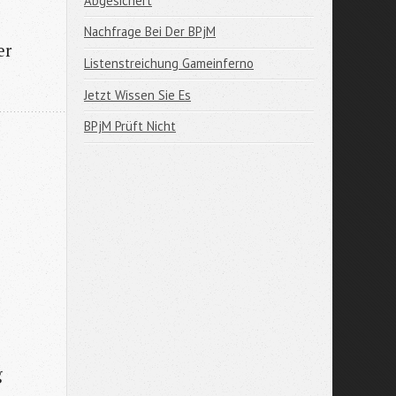
Abgesichert
Nachfrage Bei Der BPjM
er
Listenstreichung Gameinferno
Jetzt Wissen Sie Es
BPjM Prüft Nicht
g