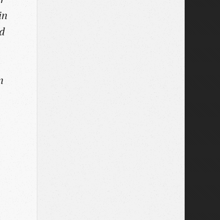
in
nd
n